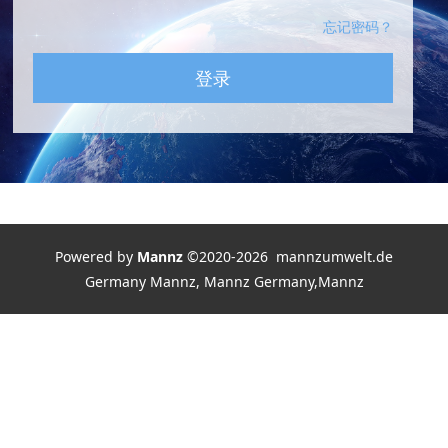
忘记密码？
登录
Powered by
Mannz
©2020-2026 mannzumwelt.de
Germany Mannz, Mannz Germany,Mannz